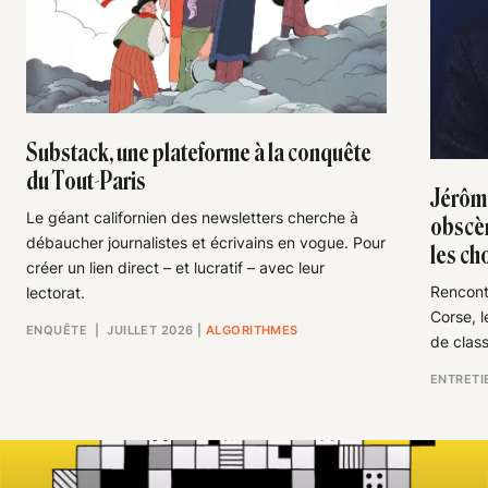
Substack, une plateforme à la conquête
du Tout-Paris
Jérôme
Le géant californien des newsletters cherche à
obscèn
débaucher journalistes et écrivains en vogue. Pour
les ch
créer un lien direct – et lucratif – avec leur
Rencontr
lectorat.
Corse, l
ENQUÊTE
| JUILLET 2026
|
ALGORITHMES
de clas
ENTRETI