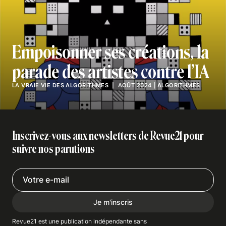
Empoisonner ses créations, la
parade des artistes contre l’IA
LA VRAIE VIE DES ALGORITHMES
| AOÛT 2024
|
ALGORITHMES
Inscrivez-vous aux newsletters de Revue21 pour
suivre nos parutions
Je m'inscris
Revue21 est une publication indépendante
sans