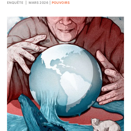
ENQUÊTE
| MARS 2026
|
POUVOIRS