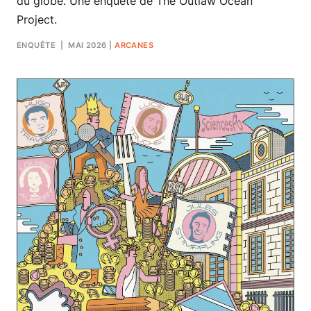
du globe. Une enquête de The Outlaw Ocean
Project.
ENQUÊTE
| MAI 2026
|
ARCANES