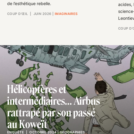
de l’esthétique rebelle.
acides,
science-
COUP D’ŒIL
| JUIN 2026
|
IMAGINAIRES
Leontie
COUP D’
Hélicoptères et
intermédiaires… Airbus
rattrapé par son passé
au Koweït
ENQUÊTE
| OCTOBRE 2024
|
GÉOGRAPHIES