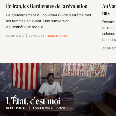
En Iran, les Gardiennes de la révolution
Au Van
nus
Le gouvernement du nouveau Guide suprême met
les femmes en avant. Une subversion
Devant s
de l’esthétique rebelle.
acides,
science-
COUP D’ŒIL
| JUIN 2026
|
IMAGINAIRES
Leontie
COUP D’
L’État, c’est moi
RÉCIT PHOTO
| FÉVRIER 2024
|
POUVOIRS