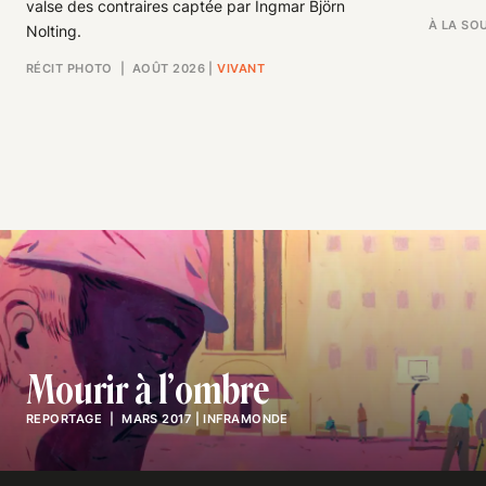
valse des contraires captée par Ingmar Björn
À LA SO
Nolting.
RÉCIT PHOTO
| AOÛT 2026
|
VIVANT
Mourir à l’ombre
REPORTAGE
| MARS 2017
|
INFRAMONDE