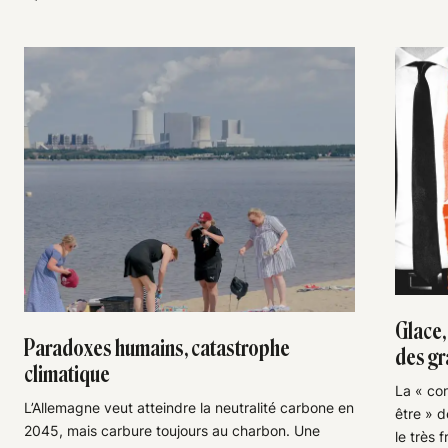
Glace,
Paradoxes humains, catastrophe
des gr
climatique
La « con
L’Allemagne veut atteindre la neutralité carbone en
être » d
2045, mais carbure toujours au charbon. Une
le très f