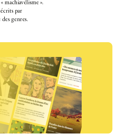
i « machiavélisme ».
décrits par
e des genres.