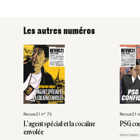
Les autres numéros
Revue21 n° 73
Revue21 n
L’agent spécial et la cocaïne
PSG con
envolée
PRINTEMPS 