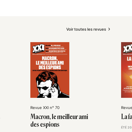
Voir toutes les revues
Revue XXI n° 70
Revue
e
Macron, le meilleur ami
La f
des espions
ÉTÉ 20