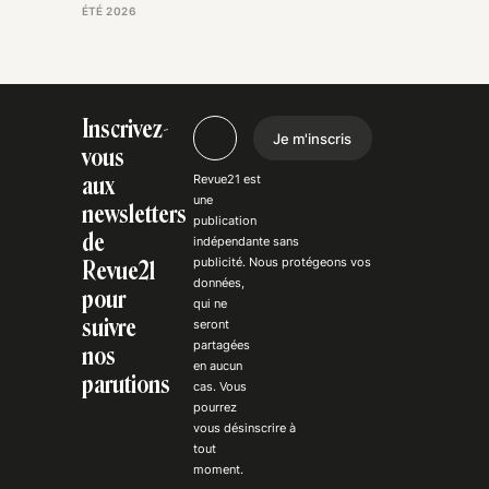
ÉTÉ 2026
Inscrivez-
Je m'inscris
vous
Revue21 est
aux
une
newsletters
publication
de
indépendante
sans
publicité
. Nous
protégeons
vos
Revue21
données,
pour
qui ne
suivre
seront
partagées
nos
en aucun
parutions
cas. Vous
pourrez
vous
désinscrire
à
tout
moment.