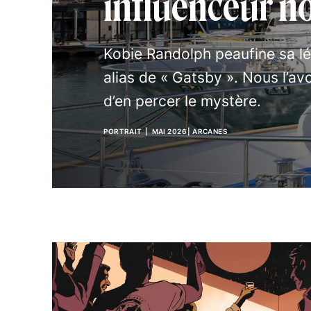
influenceur 
Kobie Randolph peaufine sa lé
alias de « Gatsby ». Nous l’av
d’en percer le mystère.
PORTRAIT
| MAI 2026
|
ARCANES