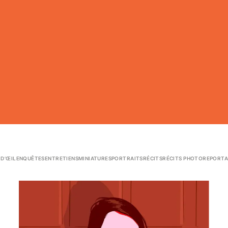
 D’ŒIL
ENQUÊTES
ENTRETIENS
MINIATURES
PORTRAITS
RÉCITS
RÉCITS PHOTO
REPORTA