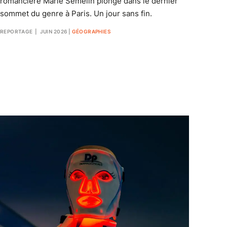
romancière Marie Semelin plonge dans le dernier
sommet du genre à Paris. Un jour sans fin.
REPORTAGE
| JUIN 2026
|
GÉOGRAPHIES