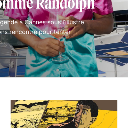
nommé Randolph
gende à Cannes sous l’illustre
ons rencontré pour tenter