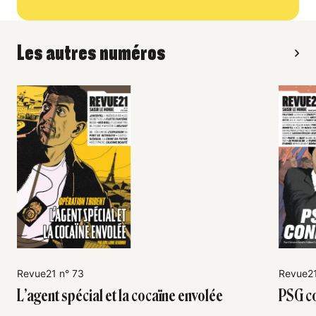
Les autres numéros
Revue21 n° 73
Revue21
L’agent spécial et la cocaïne envolée
PSG co