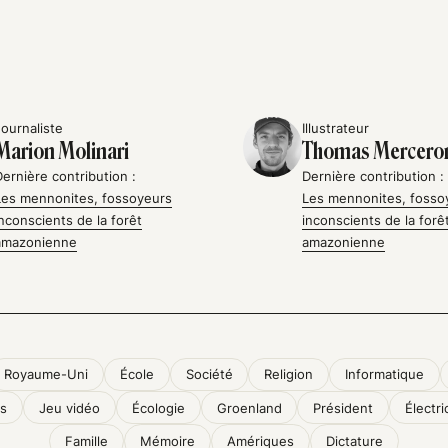
Journaliste
Illustrateur
Marion Molinari
Thomas Mercero
Dernière contribution :
Dernière contribution :
Les mennonites, fossoyeurs
Les mennonites, fosso
inconscients de la forêt
inconscients de la forê
amazonienne
amazonienne
Royaume-Uni
École
Société
Religion
Informatique
s
Jeu vidéo
Écologie
Groenland
Président
Électri
Famille
Mémoire
Amériques
Dictature