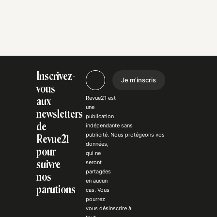
Inscrivez-
Je m'inscris
vous
Revue21 est
aux
une
newsletters
publication
de
indépendante
sans
publicité
. Nous
protégeons
vos
Revue21
données,
pour
qui ne
suivre
seront
partagées
nos
en aucun
parutions
cas. Vous
pourrez
vous
désinscrire
à