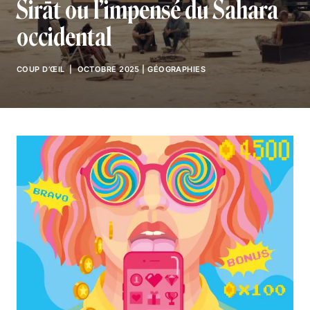
Sirāt ou l’impensé du Sahara
occidental
COUP D’ŒIL
| OCTOBRE 2025
|
GÉOGRAPHIES