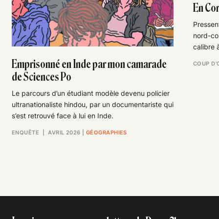
En Cor
Pressent
nord-cor
calibre 
Emprisonné en Inde par mon camarade
COUP D’
de Sciences Po
Le parcours d’un étudiant modèle devenu policier
ultranationaliste hindou, par un documentariste qui
s’est retrouvé face à lui en Inde.
ENQUÊTE
| AVRIL 2026
|
GÉOGRAPHIES