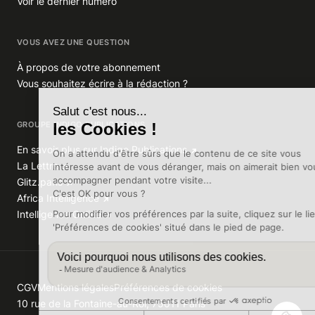
Voir le dernier numéro
VOUS AVEZ UNE QUESTION
À propos de votre abonnement
Vous souhaitez écrire à la rédaction ?
GROUPE INDIGO PUBLICATIONS
En savoir plus sur Indigo Publications
La Lettre
Glitz.paris
Africa Intelligence
Intelligence Online
CGV
Mentions légales
Préférences de cookies
10 rue de la Fontaine-au-Roi, 75011 Paris