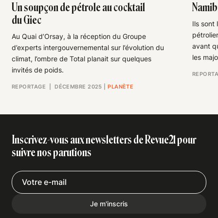
Un soupçon de pétrole au cocktail
Namibi
du Giec
Ils sont
pétrolie
Au Quai d’Orsay, à la réception du Groupe
avant q
d’experts intergouvernemental sur l’évolution du
les maj
climat, l’ombre de Total planait sur quelques
invités de poids.
REPORT
REPORTAGE
| DÉCEMBRE 2025
|
PLANÈTE
Inscrivez-vous aux newsletters de Revue21 pour
suivre nos parutions
Je m'inscris