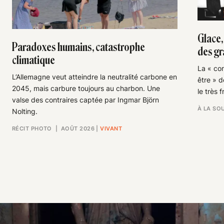
Glace,
Paradoxes humains, catastrophe
des gr
climatique
La « con
L’Allemagne veut atteindre la neutralité carbone en
être » d
2045, mais carbure toujours au charbon. Une
le très f
valse des contraires captée par Ingmar Björn
À LA SO
Nolting.
RÉCIT PHOTO
| AOÛT 2026
|
VIVANT