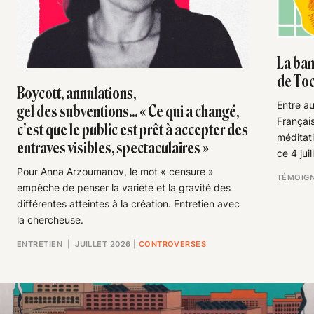
La ban
de Toc
Boycott, annulations,
Entre au
gel des subventions... « Ce qui a changé,
Français
c’est que le public est prêt à accepter des
méditat
entraves visibles, spectaculaires »
ce 4 juil
Pour Anna Arzoumanov, le mot « censure »
TÉMOIG
empêche de penser la variété et la gravité des
différentes atteintes à la création. Entretien avec
la chercheuse.
ENTRETIEN
| JUILLET 2026
|
CONTROVERSES