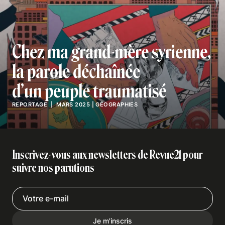
Chez ma grand-mère syrienne,
la parole déchaînée
d’un peuple traumatisé
REPORTAGE
| MARS 2025
|
GÉOGRAPHIES
Inscrivez-vous aux newsletters de Revue21 pour
suivre nos parutions
Je m'inscris