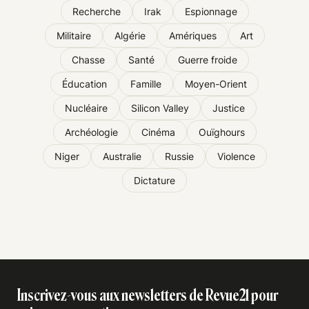
Recherche
Irak
Espionnage
Militaire
Algérie
Amériques
Art
Chasse
Santé
Guerre froide
Éducation
Famille
Moyen-Orient
Nucléaire
Silicon Valley
Justice
Archéologie
Cinéma
Ouïghours
Niger
Australie
Russie
Violence
Dictature
Inscrivez-vous aux newsletters de Revue21 pour