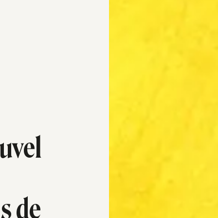
uvel
s de