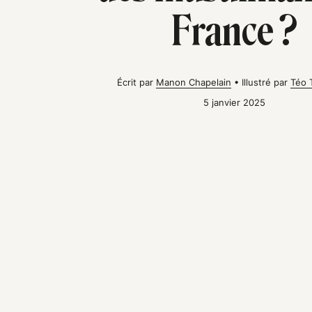
France ?
Écrit par
Manon Chapelain
•
Illustré par
Téo 
5 janvier 2025