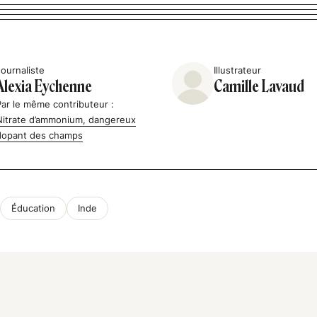
Journaliste
Illustrateur
Alexia Eychenne
Camille Lavaud
Par le même contributeur :
Nitrate d’ammonium, dangereux
dopant des champs
Éducation
Inde