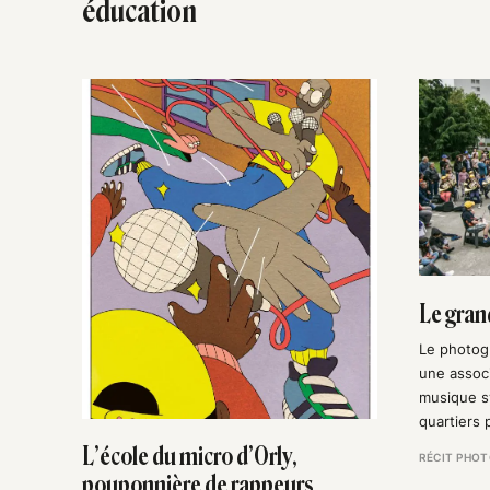
éducation
Le gran
Le photogr
une associ
musique s
quartiers 
L’école du micro d’Orly,
RÉCIT PHO
pouponnière de rappeurs