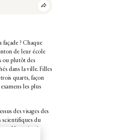
la façade ? Chaque
onton de leur école
s ou plutôt des
s dans la ville. Filles
trois quarts, façon
 examens les plus
essus des visages des
s scientifiques du
ture. Une usine à