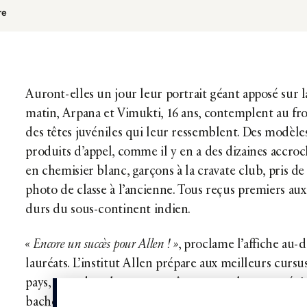
re
Auront-elles un jour leur portrait géant apposé sur 
matin, Arpana et Vimukti, 16 ans, contemplent au fr
des têtes juvéniles qui leur ressemblent. Des modèle
produits d’appel, comme il y en a des dizaines accroché
en chemisier blanc, garçons à la cravate club, pris de 
photo de classe à l’ancienne. Tous reçus premiers aux
durs du sous-continent indien.
« Encore un succès pour Allen ! »
, proclame l’affiche au-d
lauréats. L’institut Allen prépare aux meilleurs cursu
pays, ceux dont les parents rêvent pour leur progéni
bachotage, pareille à un campus,...