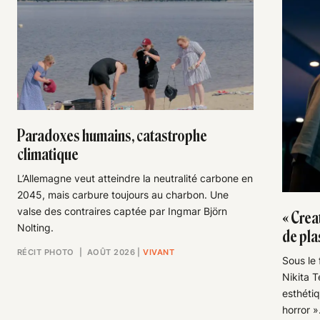
Paradoxes humains, catastrophe
climatique
L’Allemagne veut atteindre la neutralité carbone en
2045, mais carbure toujours au charbon. Une
valse des contraires captée par Ingmar Björn
« Creat
Nolting.
de pla
RÉCIT PHOTO
| AOÛT 2026
|
VIVANT
Sous le 
Nikita T
esthéti
horror »