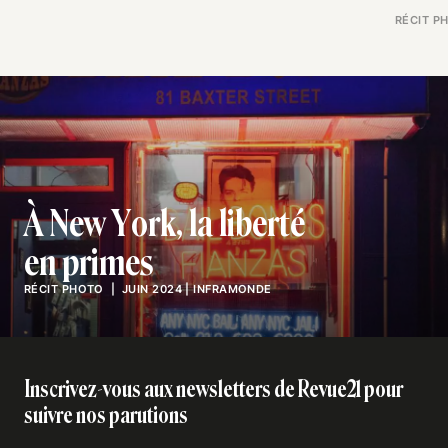
RÉCIT P
À New York, la liberté
en primes
RÉCIT PHOTO
| JUIN 2024
|
INFRAMONDE
Inscrivez-vous aux newsletters de Revue21 pour
suivre nos parutions