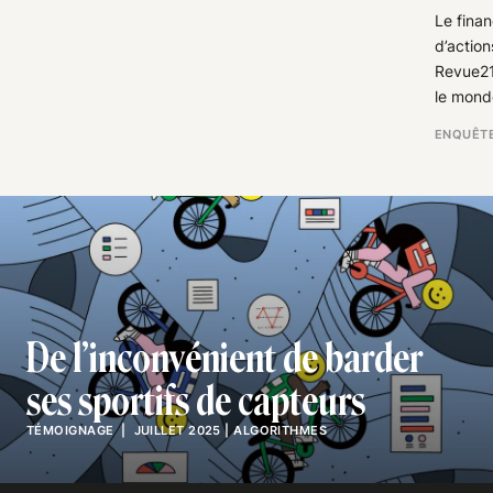
Le finan
d’action
Revue21
le mond
ENQUÊT
De l’inconvénient de barder
ses sportifs de capteurs
TÉMOIGNAGE
| JUILLET 2025
|
ALGORITHMES