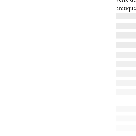
verre dé
arctique