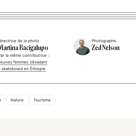
Directrice de la photo
Photographe
Martina Bacigalupo
Zed Nelson
Par la même contributrice :
Jeunes femmes s’évadant
à skateboard en Éthiopie
e
Nature
Tourisme