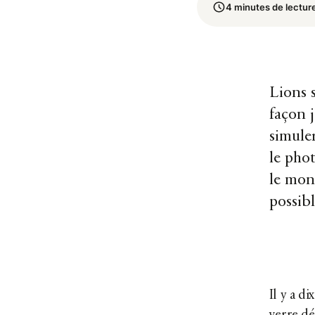
4 minutes de lectur
Lions 
façon j
simuler
le pho
le mond
possibl
Il y a d