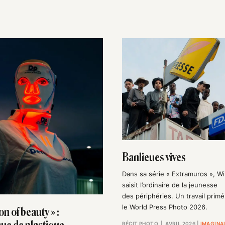
Banlieues vives
Dans sa série « Extramuros », Wi
saisit l’ordinaire de la jeunesse
des périphéries. Un travail primé
le World Press Photo 2026.
on of beauty » :
RÉCIT PHOTO
| AVRIL 2026
|
IMAGINA