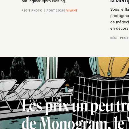
la fabri
par Ingmar Björn Nolting.
Sous le fl
RÉCIT PHOTO
| AOÛT 2026
|
VIVANT
photograph
de médeci
en décors 
RÉCIT PHO
Les prix un peu t
de Monogram, le 