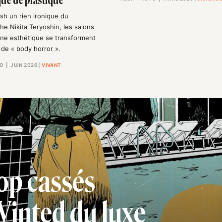
que de plastique
ash un rien ironique du
e Nikita Teryoshin, les salons
ne esthétique se transforment
de « body horror ».
TO
| JUIN 2026
|
VIVANT
rop cassés
Vinted du luxe