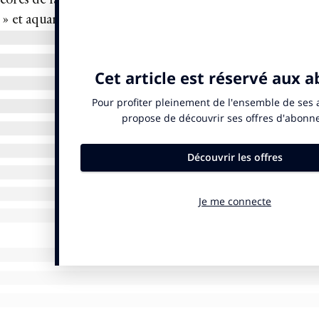
corés de fausse glace, éclairé par une lumière artificielle. C
 » et aquarium situés dans l’extrême nord de la Norvège.