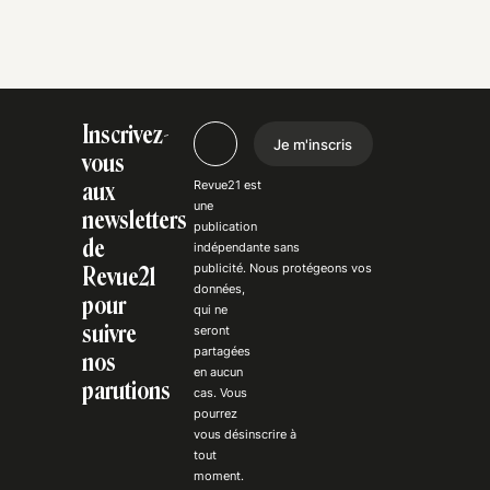
Inscrivez-
Je m'inscris
vous
Revue21 est
aux
une
newsletters
publication
de
indépendante
sans
publicité
. Nous
protégeons
vos
Revue21
données,
pour
qui ne
suivre
seront
partagées
nos
en aucun
parutions
cas. Vous
pourrez
vous
désinscrire
à
tout
moment.