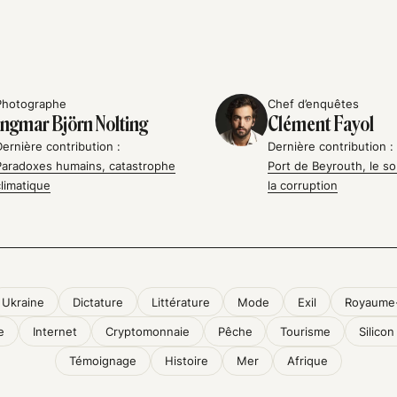
Photographe
Chef d’enquêtes
Ingmar Björn Nolting
Clément Fayol
Dernière contribution :
Dernière contribution :
Paradoxes humains, catastrophe
Port de Beyrouth, le so
climatique
la corruption
Ukraine
Dictature
Littérature
Mode
Exil
Royaume
e
Internet
Cryptomonnaie
Pêche
Tourisme
Silicon
Témoignage
Histoire
Mer
Afrique