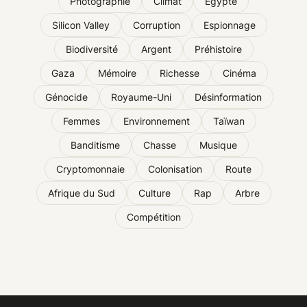
Photographie
Climat
Égypte
Silicon Valley
Corruption
Espionnage
Biodiversité
Argent
Préhistoire
Gaza
Mémoire
Richesse
Cinéma
Génocide
Royaume-Uni
Désinformation
Femmes
Environnement
Taïwan
Banditisme
Chasse
Musique
Cryptomonnaie
Colonisation
Route
Afrique du Sud
Culture
Rap
Arbre
Compétition