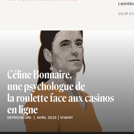
Leontie
COUP D’
Céline Bonnaire,
une psychologue de
la roulette face aux casinos
en ligne
DÉFRICHEURS
| AVRIL 2025
|
VIVANT