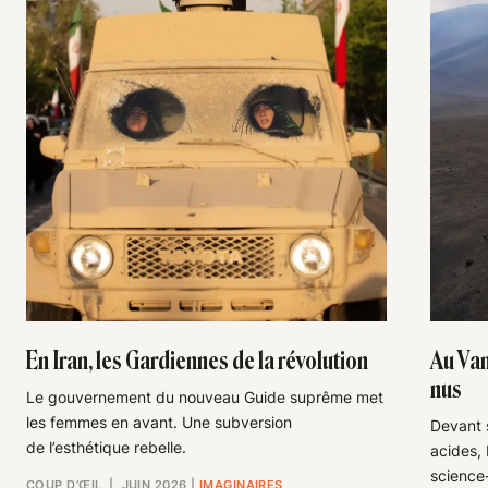
En Iran, les Gardiennes de la révolution
Au Van
nus
Le gouvernement du nouveau Guide suprême met
les femmes en avant. Une subversion
Devant s
de l’esthétique rebelle.
acides,
science-
COUP D’ŒIL
| JUIN 2026
|
IMAGINAIRES