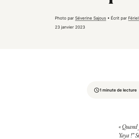
Photo par
Séverine Sajous
•
Écrit par
Férie
23 janvier 2023
1 minute de lecture
« Quand j
Yaya !” Si