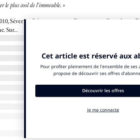
er le plus cool de l’immeuble. »
2010, Séverine Sajous pose ses valises au quatrième étage 
. Sur...