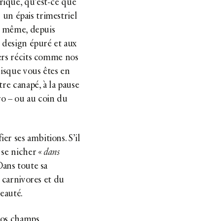
rique, qu’est-ce que
 un épais trimestriel
t même, depuis
u design épuré et aux
iers récits comme nos
uisque vous êtes en
tre canapé, à la pause
ro – ou au coin du
ier ses ambitions. S’il
 se nicher
« dans
 Dans toute sa
s carnivores et du
beauté.
nos champs