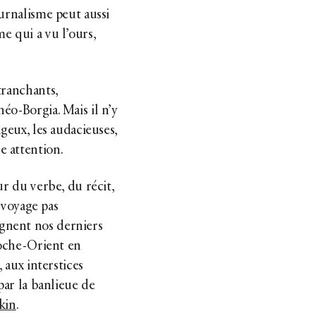
ournalisme peut aussi
e qui a vu l’ours,
tranchants,
éo-Borgia. Mais il n’y
geux, les audacieuses,
e attention.
ur du verbe, du récit,
n voyage pas
gnent nos derniers
roche-Orient en
, aux interstices
 par la banlieue de
kin
.