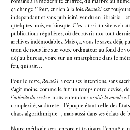
romains à la modernité chiffrée, du marbre au numé
ça change ? Tout, et rien à la fois.
Revue21
est toujours
indépendant et sans publicité, vendu en librairie
–
e
quelques mois, en kiosque. C’est aussi un site web a
publications régulières, où découvrir nos tout dern
archives indémodables. Mais ça, vous le savez déjà, p
train de nous lire sur votre ordinateur au fond de vo
déj’ au bureau, voire sur un smartphone dans le mét
feu, qui sait…
Pour le reste,
Revue21
a revu ses intentions, sans sacrif
s’agit moins, comme le fut un temps notre devise, de
l’intimité du siècle »
, nous entendons
« saisir le monde »
.
complexité, sa dureté
–
l’époque étant celle des État
chaos algorithmique
–
, mais aussi dans ses éclats de 
Notre méthode sera, encore et toujours, l’enquête, 