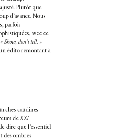
ajusté. Plutôt que
 coup d’avance. Nous
, parfois
phistiquées, avec ce
:
« Show, don’t tell. »
 un édito remontant à
ourches caudines
ateurs de
XXI
e dire que l’essentiel
 et des ombres