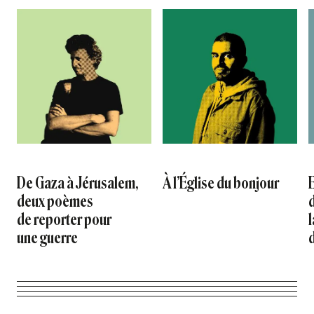
De Gaza à Jérusalem,
À l’Église du bonjour
deux poèmes
de reporter pour
l
une guerre