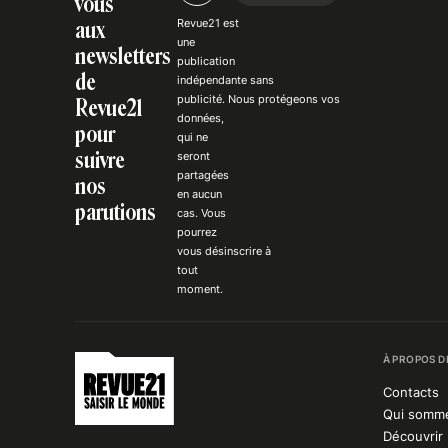
vous
Revue21 est
aux
une
newsletters
publication
de
indépendante
sans
publicité
. Nous
protégeons
vos
Revue21
données,
pour
qui ne
suivre
seront
partagées
nos
en aucun
parutions
cas. Vous
pourrez
vous
désinscrire
à
tout
moment.
À PROPOS D
Contacts
Qui somm
Découvrir 