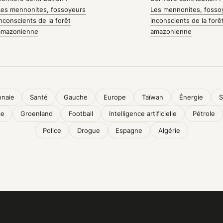
Les mennonites, fossoyeurs
Les mennonites, fosso
inconscients de la forêt
inconscients de la forê
amazonienne
amazonienne
naie
Santé
Gauche
Europe
Taïwan
Énergie
S
ce
Groenland
Football
Intelligence artificielle
Pétrole
Police
Drogue
Espagne
Algérie