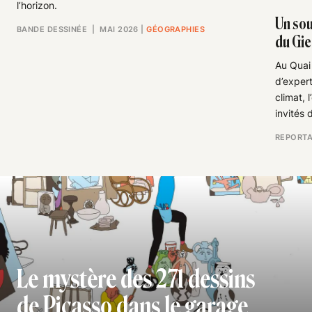
l’horizon.
Un sou
BANDE DESSINÉE
| MAI 2026
|
GÉOGRAPHIES
du Gie
Au Quai
d’expert
climat, 
invités 
REPORT
Le mystère des 271 dessins
de Picasso dans le garage