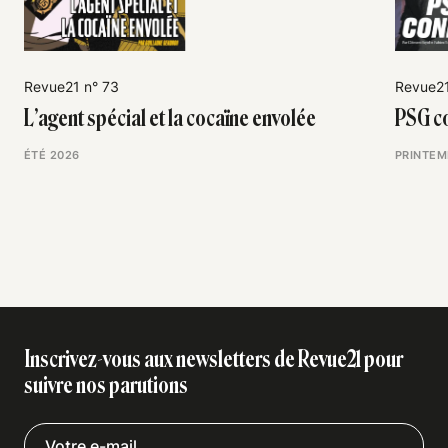
Revue21 n° 73
Revue21
L’agent spécial et la cocaïne envolée
PSG co
ÉTÉ 2026
PRINTEM
Inscrivez-vous aux newsletters de Revue21 pour
suivre nos parutions