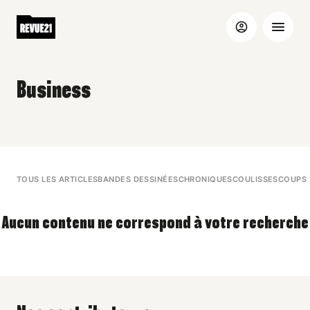
Business
TOUS LES ARTICLES
BANDES DESSINÉES
CHRONIQUES
COULISSES
COUPS 
Aucun contenu ne correspond à votre recherche