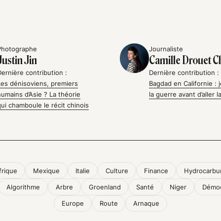
Photographe
Journaliste
Justin Jin
Camille Drouet C
Dernière contribution :
Dernière contribution :
Les dénisoviens, premiers
Bagdad en Californie : 
humains d’Asie ? La théorie
la guerre avant d’aller la
qui chamboule le récit chinois
frique
Mexique
Italie
Culture
Finance
Hydrocarbu
Algorithme
Arbre
Groenland
Santé
Niger
Démoc
Europe
Route
Arnaque