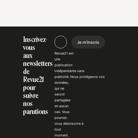
Inscrivez-
Je m'inscris
vous
Revue21 est
aux
une
newsletters
publication
de
indépendante
sans
publicité
. Nous
protégeons
vos
Revue21
données,
pour
qui ne
suivre
seront
partagées
nos
en aucun
parutions
cas. Vous
pourrez
vous
désinscrire
à
tout
moment.