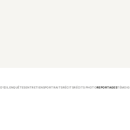
 D’ŒIL
ENQUÊTES
ENTRETIENS
PORTRAITS
RÉCITS
RÉCITS PHOTO
REPORTAGES
TÉMOIG