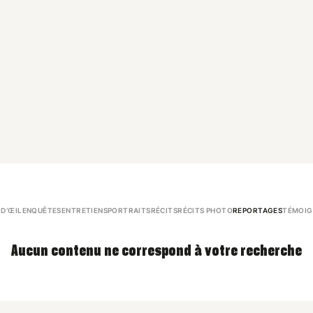
 D’ŒIL
ENQUÊTES
ENTRETIENS
PORTRAITS
RÉCITS
RÉCITS PHOTO
REPORTAGES
TÉMOIG
Aucun contenu ne correspond à votre recherche