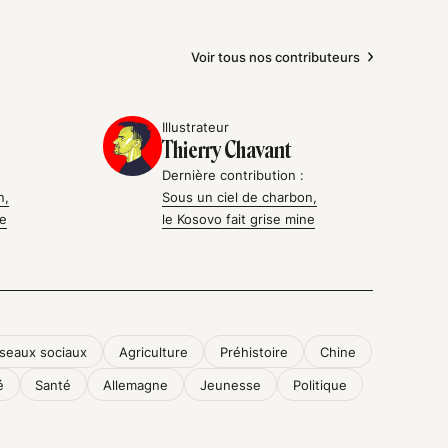
Voir tous nos contributeurs
Illustrateur
Thierry Chavant
Dernière contribution :
n,
Sous un ciel de charbon,
ne
le Kosovo fait grise mine
seaux sociaux
Agriculture
Préhistoire
Chine
é
Santé
Allemagne
Jeunesse
Politique