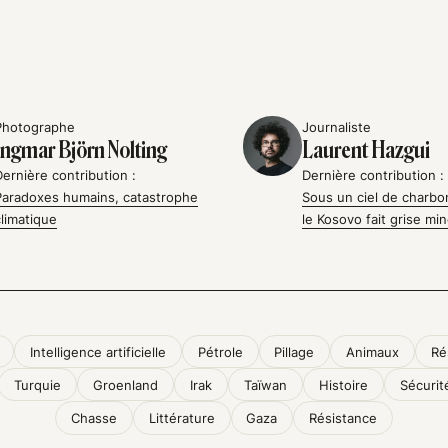
Photographe
Journaliste
Ingmar Björn Nolting
Laurent Hazgui
Dernière contribution :
Dernière contribution :
Paradoxes humains, catastrophe
Sous un ciel de charbo
climatique
le Kosovo fait grise mi
Intelligence artificielle
Pétrole
Pillage
Animaux
Ré
Turquie
Groenland
Irak
Taïwan
Histoire
Sécurit
Chasse
Littérature
Gaza
Résistance