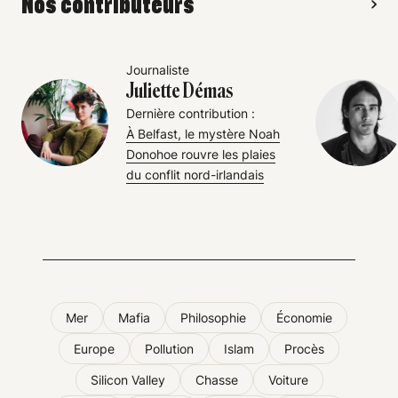
Nos contributeurs
Journaliste
Juliette Démas
Dernière contribution :
À Belfast, le mystère Noah
Donohoe rouvre les plaies
du conflit nord-irlandais
Mer
Mafia
Philosophie
Économie
Europe
Pollution
Islam
Procès
Silicon Valley
Chasse
Voiture