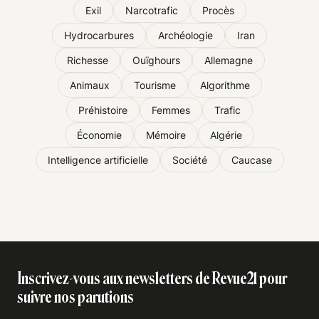
Exil
Narcotrafic
Procès
Hydrocarbures
Archéologie
Iran
Richesse
Ouïghours
Allemagne
Animaux
Tourisme
Algorithme
Préhistoire
Femmes
Trafic
Économie
Mémoire
Algérie
Intelligence artificielle
Société
Caucase
Inscrivez-vous aux newsletters de Revue21 pour
suivre nos parutions