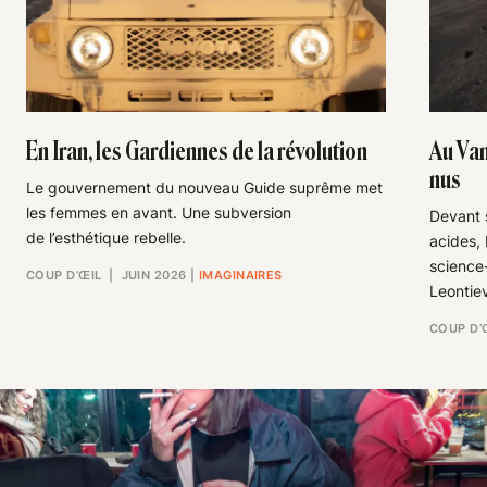
En Iran, les Gardiennes de la révolution
Au Van
nus
Le gouvernement du nouveau Guide suprême met
les femmes en avant. Une subversion
Devant s
de l’esthétique rebelle.
acides,
science-
COUP D’ŒIL
| JUIN 2026
|
IMAGINAIRES
Leontie
COUP D’