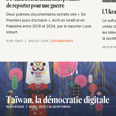
de reporter pour une guerre
L’Ukra
Deux poèmes documentaires extraits des « Six
Premiers jours d’octobre », écrit en Israël et en
Le sulfu
Palestine entre 2019 et 2024, par le reporter Louis
unités d
Imbert.
les idée
la socié
D’UN TRAIT
| JUILLET 2026
|
GÉOGRAPHIES
REPORT
Taïwan, la démocratie digitale
REPORTAGE
| AVRIL 2019
|
ALGORITHMES