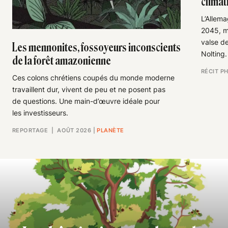
climat
L’Allema
2045, m
valse d
Les mennonites, fossoyeurs inconscients
Nolting.
de la forêt amazonienne
RÉCIT P
Ces colons chrétiens coupés du monde moderne
travaillent dur, vivent de peu et ne posent pas
de questions. Une main-d’œuvre idéale pour
les investisseurs.
REPORTAGE
| AOÛT 2026
|
PLANÈTE