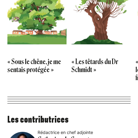
« Sous le chêne, je me
« Les têtards du Dr
sentais protégée »
Schmidt »
l
f
Les contributrices
Rédactrice en chef adjointe