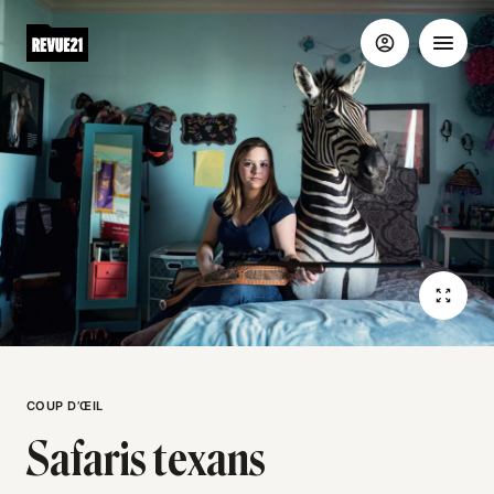
COUP D’ŒIL
Safaris texans