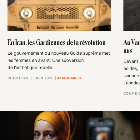
En Iran, les Gardiennes de la révolution
Au Van
nus
Le gouvernement du nouveau Guide suprême met
les femmes en avant. Une subversion
Devant s
de l’esthétique rebelle.
acides,
science-
COUP D’ŒIL
| JUIN 2026
|
IMAGINAIRES
Leontie
COUP D’