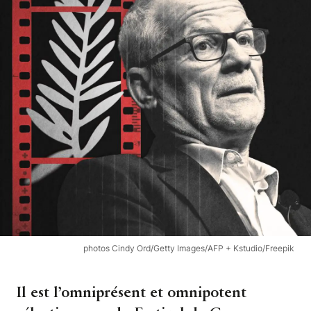
photos Cindy Ord/Getty Images/AFP + Kstudio/Freepik
Il est l’omniprésent et omnipotent