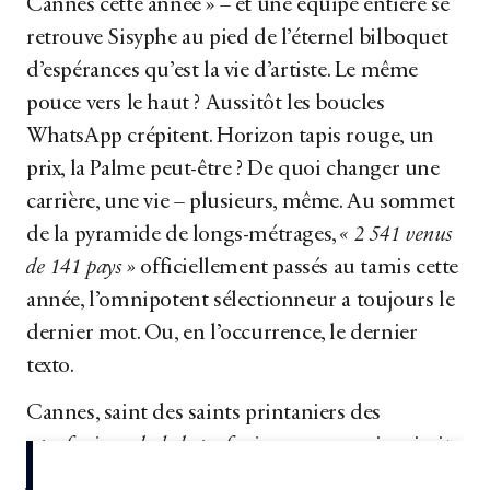
Cannes cette année »
–
et une équipe entière se
retrouve Sisyphe au pied de l’éternel bilboquet
d’espérances qu’est la vie d’artiste. Le même
pouce vers le haut ? Aussitôt les boucles
WhatsApp crépitent. Horizon tapis rouge, un
prix, la Palme peut-être ? De quoi changer une
carrière, une vie
–
plusieurs, même. Au sommet
de la pyramide de longs-métrages,
« 2 541 venus
de 141 pays »
officiellement passés au tamis cette
année, l’omnipotent sélectionneur a toujours le
dernier mot. Ou, en l’occurrence, le dernier
texto.
Cannes, saint des saints printaniers des
« professionnels de la profession »
, comme ironisait
Jean-Luc Godard....