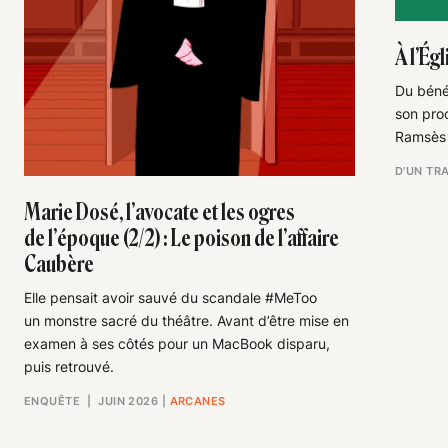
À l’Ég
Du bénéf
son proc
Ramsès 
D’UN TRA
Marie Dosé, l’avocate et les ogres
de l’époque (2/2) : Le poison de l’affaire
Caubère
Elle pensait avoir sauvé du scandale #MeToo
un monstre sacré du théâtre. Avant d’être mise en
examen à ses côtés pour un MacBook disparu,
puis retrouvé.
ENQUÊTE
| JUIN 2026
|
ARCANES