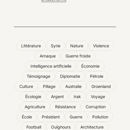
Littérature
Syrie
Nature
Violence
Arnaque
Guerre froide
Intelligence artificielle
Économie
Témoignage
Diplomatie
Pétrole
Culture
Pillage
Australie
Groenland
Écologie
Argent
Irak
Voyage
Agriculture
Résistance
Corruption
École
Président
Guerre
Pollution
Football
Ouïghours
Architecture