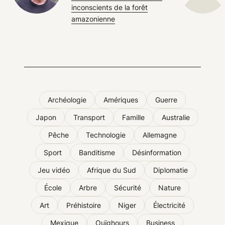
inconscients de la forêt
amazonienne
Archéologie
Amériques
Guerre
Japon
Transport
Famille
Australie
Pêche
Technologie
Allemagne
Sport
Banditisme
Désinformation
Jeu vidéo
Afrique du Sud
Diplomatie
École
Arbre
Sécurité
Nature
Art
Préhistoire
Niger
Électricité
Mexique
Ouïghours
Business