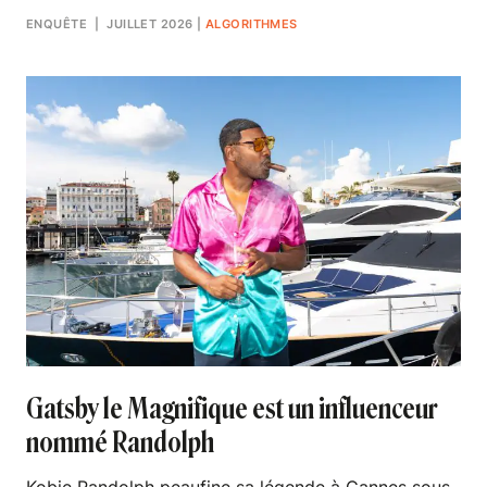
ENQUÊTE
| JUILLET 2026
|
ALGORITHMES
Gatsby le Magnifique est un influenceur
nommé Randolph
Kobie Randolph peaufine sa légende à Cannes sous