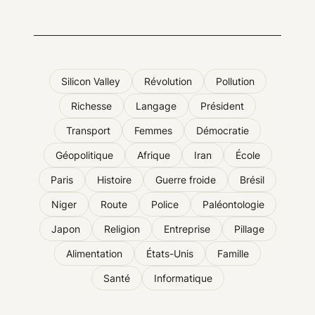
Silicon Valley
Révolution
Pollution
Richesse
Langage
Président
Transport
Femmes
Démocratie
Géopolitique
Afrique
Iran
École
Paris
Histoire
Guerre froide
Brésil
Niger
Route
Police
Paléontologie
Japon
Religion
Entreprise
Pillage
Alimentation
États-Unis
Famille
Santé
Informatique