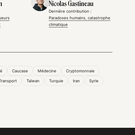
n
Nicolas Gastineau
Dernière contribution :
yeurs
Paradoxes humains, catastrophe
t
climatique
té
Caucase
Médecine
Cryptomonnaie
Transport
Taïwan
Turquie
Iran
Syrie