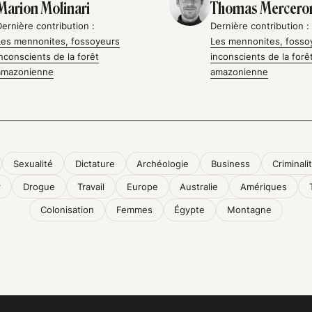
Marion Molinari
Thomas Mercero
Dernière contribution :
Dernière contribution :
Les mennonites, fossoyeurs
Les mennonites, fosso
inconscients de la forêt
inconscients de la forê
amazonienne
amazonienne
Sexualité
Dictature
Archéologie
Business
Criminali
r
Drogue
Travail
Europe
Australie
Amériques
Colonisation
Femmes
Égypte
Montagne