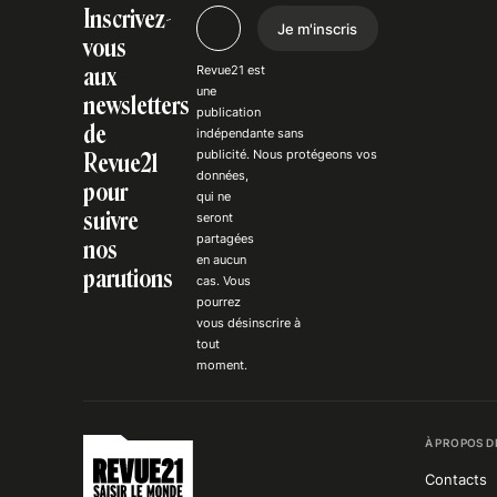
Inscrivez-
Je m'inscris
vous
Revue21 est
aux
une
newsletters
publication
de
indépendante
sans
publicité
. Nous
protégeons
vos
Revue21
données,
pour
qui ne
suivre
seront
partagées
nos
en aucun
parutions
cas. Vous
pourrez
vous
désinscrire
à
tout
moment.
À PROPOS D
Contacts