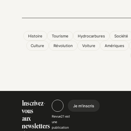
Histoire
Tourisme
Hydrocarbures
Société
Culture
Révolution
Voiture
Amériques
Inscrivez-
Je m'inscris
vous
Revue21 est
aux
une
newsletters
publication