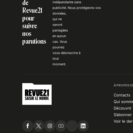
de
indépendante
sans
publicité
. Nous
protégeons
vos
Revue21
données,
pour
qui ne
suivre
seront
partagées
nos
en aucun
parutions
cas. Vous
pourrez
vous
désinscrire
à
tout
moment.
À PROPOS D
Contacts
Qui somm
Découvrir 
S’abonner 
Voir le de