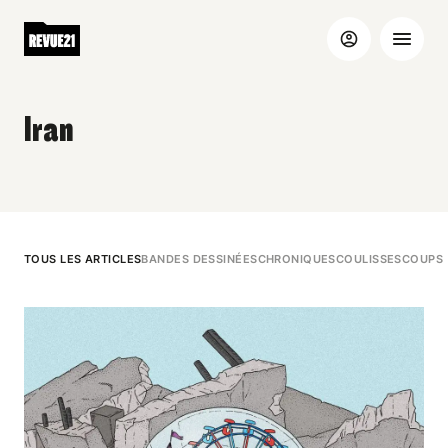
Iran
TOUS LES ARTICLES
BANDES DESSINÉES
CHRONIQUES
COULISSES
COUPS 