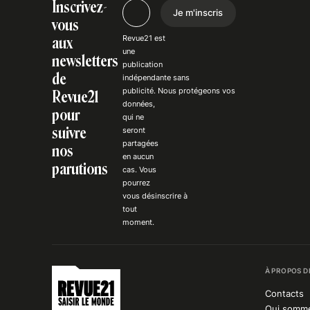
Inscrivez-
Je m'inscris
vous
Revue21 est
aux
une
newsletters
publication
de
indépendante
sans
publicité
. Nous
protégeons
vos
Revue21
données,
pour
qui ne
suivre
seront
partagées
nos
en aucun
parutions
cas. Vous
pourrez
vous
désinscrire
à
tout
moment.
À PROPOS D
Contacts
Qui somm