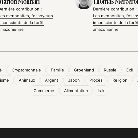
Marion Molinari
Thomas Mercero
Dernière contribution :
Dernière contribution :
Les mennonites, fossoyeurs
Les mennonites, fosso
inconscients de la forêt
inconscients de la forê
amazonienne
amazonienne
té
Cryptomonnaie
Famille
Groenland
Russie
Exil
tisme
Animaux
Argent
Japon
Procès
Religion
Commerce
Alimentation
Irak