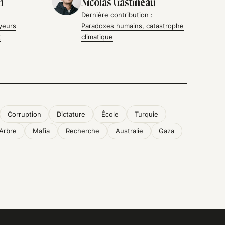
n
Nicolas Gastineau
Dernière contribution :
yeurs
Paradoxes humains, catastrophe
t
climatique
Corruption
Dictature
École
Turquie
Arbre
Mafia
Recherche
Australie
Gaza