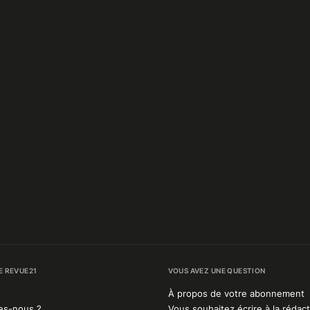
E REVUE21
VOUS AVEZ UNE QUESTION
À propos de votre abonnement
es-nous ?
Vous souhaitez écrire à la rédact