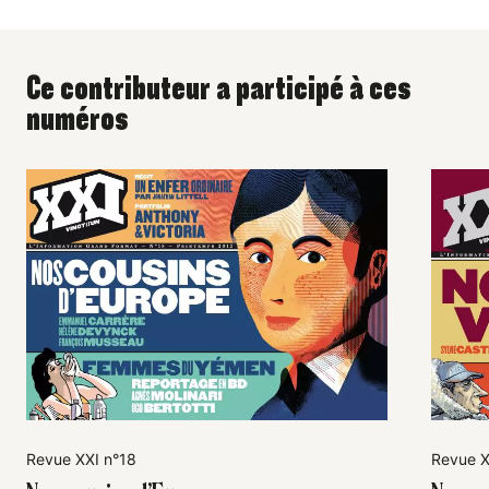
Ce contributeur a participé à ces
numéros
Revue XXI n°18
Revue X