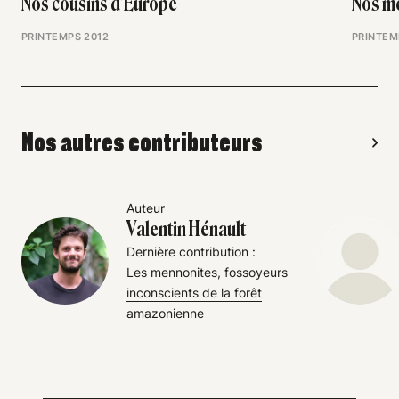
Nos cousins d’Europe
Nos me
PRINTEMPS 2012
PRINTEM
Nos autres contributeurs
Auteur
Valentin Hénault
Dernière contribution :
Les mennonites, fossoyeurs
inconscients de la forêt
amazonienne