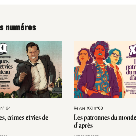
es numéros
 n° 64
Revue XXI n°63
s, crimes et vies de
Les patronnes du mond
u
d’après