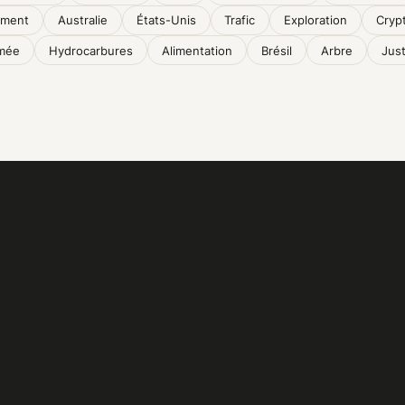
ement
Australie
États-Unis
Trafic
Exploration
Cryp
mée
Hydrocarbures
Alimentation
Brésil
Arbre
Just