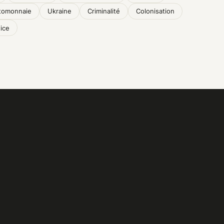
tomonnaie
Ukraine
Criminalité
Colonisation
ice