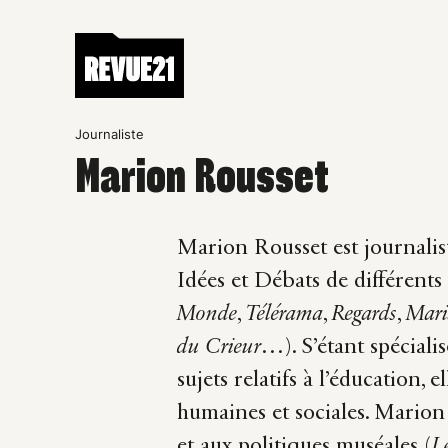
Journaliste
Marion Rousset
Marion Rousset est journalis
Idées et Débats de différents
Monde
,
Télérama
,
Regards
,
Mari
du Crieur
…). S’étant spécialis
sujets relatifs à l’éducation, e
humaines et sociales. Marion 
et aux politiques muséales (
L