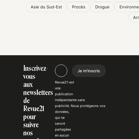
Asie du Sud-Est
Procès
Drogue
Environn
Ar
Inscrivez-
Je m'inscris
vous
Revue21 est
aux
une
newsletters
publication
de
indépendante
sans
publicité
. Nous
protégeons
vos
Revue21
données,
pour
qui ne
suivre
seront
partagées
nos
en aucun