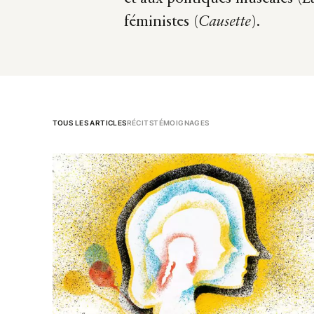
féministes (
Causette
).
TOUS LES ARTICLES
RÉCITS
TÉMOIGNAGES