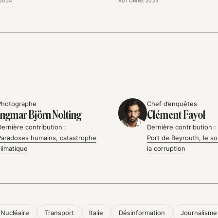
2024
AUTOMNE 2023
Photographe
Chef d’enquêtes
Ingmar Björn Nolting
Clément Fayol
Dernière contribution :
Dernière contribution :
Paradoxes humains, catastrophe
Port de Beyrouth, le so
climatique
la corruption
Nucléaire
Transport
Italie
Désinformation
Journalisme