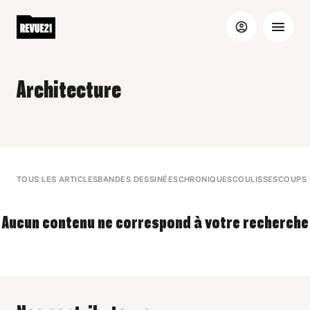
Architecture
TOUS LES ARTICLES
BANDES DESSINÉES
CHRONIQUES
COULISSES
COUPS 
Aucun contenu ne correspond à votre recherche