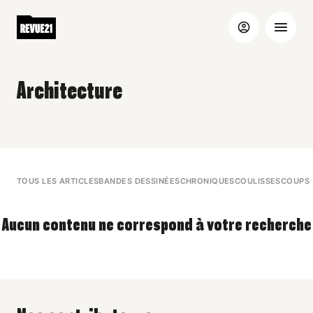
Architecture
TOUS LES ARTICLES
BANDES DESSINÉES
CHRONIQUES
COULISSES
COUPS 
Aucun contenu ne correspond à votre recherche